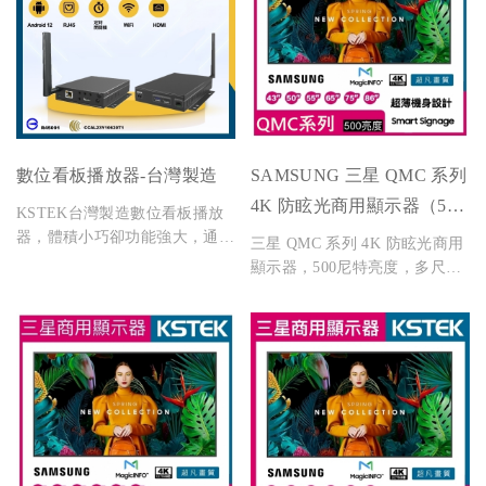
數位看板播放器-台灣製造
SAMSUNG 三星 QMC 系列
4K 防眩光商用顯示器（500
KSTEK台灣製造數位看板播放
亮度）
器，體積小巧卻功能強大，通過
三星 QMC 系列 4K 防眩光商用
BSMI與NCC雙認證，搭配KS
顯示器，500尼特亮度，多尺寸
Service數位看板播放軟體與雲
可選，適用門市、會議室與展
端管理平台，支援單機播放與網
覽。
路傳輸，適用於展覽、門市、醫
療院所、教育機構等場域。全台
提供租賃與販售服務，並附專業
安裝與技術支援。