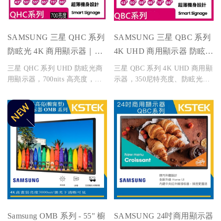
SAMSUNG 三星 QHC 系列
SAMSUNG 三星 QBC 系列
防眩光 4K 商用顯示器｜
4K UHD 商用顯示器 防眩光
700nits 高亮度
350尼特亮度
三星 QHC 系列 UHD 防眩光商
三星 QBC 系列 4K UHD 商用顯
用顯示器，700nits 高亮度，提
示器，350尼特亮度、防眩光設
供清晰畫質與專業顯示效果。適
計，適合會議室、零售店、餐飲
用零售、會議、展覽等多元場
與商業展示應用，提供43至85吋
景，尺寸涵蓋 43/50/55/65/75/85
多種尺寸選擇。
吋。
Samsung OMB 系列 - 55" 櫥
SAMSUNG 24吋商用顯示器