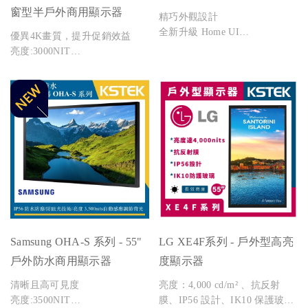
窗型半戶外商用顯示器
精巧外觀設計
全新升級 Home UI
優異4K畫質，提升促銷效益
內建中央紅外線接收器，操控更
亮度:3000NIT
靈活
纖薄設計，打造現代化空間
簡化內容管理
Samsung OHA-S 系列 - 55"
LG XE4F系列 - 戶外型高亮
戶外防水商用顯示器
度顯示器
清晰且高可見度
亮度：4,000 cd/m² 、抗反射
亮度:3500NIT
膜、IP56 設計、IK10 保護玻璃