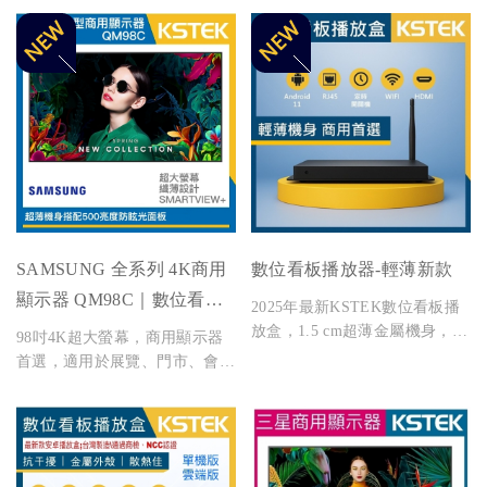
SAMSUNG 全系列 4K商用
數位看板播放器-輕薄新款
顯示器 QM98C｜數位看板/
2025年最新KSTEK數位看板播
展示螢幕 全台租賃與販售
放盒，1.5 cm超薄金屬機身，
98吋4K超大螢幕，商用顯示器
Android 11穩定系統，支援有線
首選，適用於展覽、門市、會議
／無線傳輸、HDMI 4K輸出與
室與活動舞台。纖薄設計搭配
定時開關，商用首選。
SMARTVIEW+功能，支援全台
租賃與販售，提供專業安裝服
務。