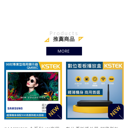
2. 配備可電動升降移動
架，安裝靈活便利
3. 摺疊設計可輕鬆進出
電梯，方便運輸
4. All in One 一體化設
Products
計，內建系統與喇叭，
推薦商品
支援遙控器操作
MORE