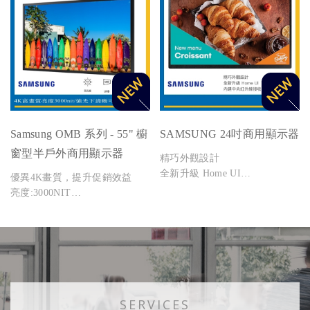
吋。
Samsung OMB 系列 - 55" 櫥
SAMSUNG 24吋商用顯示器
窗型半戶外商用顯示器
精巧外觀設計
全新升級 Home UI
優異4K畫質，提升促銷效益
內建中央紅外線接收器，操控更
亮度:3000NIT
靈活
纖薄設計，打造現代化空間
簡化內容管理
SERVICES