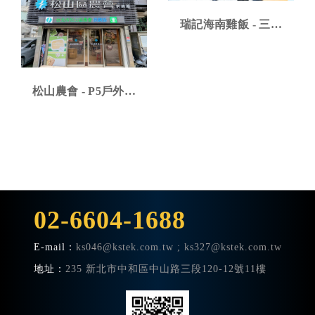
瑞記海南雞飯 - 三星
43吋高亮度商用顯示
器安裝案例
松山農會 - P5戶外全
彩LED電子看板安裝
案例
02-6604-1688
E-mail：
ks046@kstek.com.tw
; ks327@kstek.com.tw
地址：
235 新北市中和區中山路三段120-12號11樓