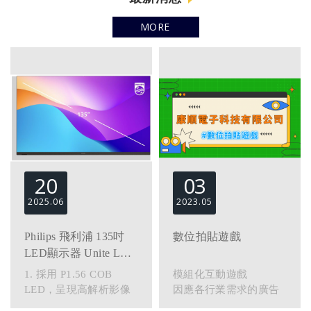
MORE
20
03
2025
06
2023
05
Philips 飛利浦 135吋
數位拍貼遊戲
LED顯示器 Unite LED
5000 All in One
1. 採用 P1.56 COB
模組化互動遊戲
LED，呈現高解析影像
因應各行業需求的廣告
與清晰音效
機互動模組