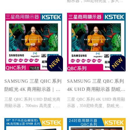
顯示器，500尼特亮度，多尺寸
Service數位看板播放軟體與雲
可選，適用門市、會議室與展
端管理平台，支援單機播放與網
覽。
路傳輸，適用於展覽、門市、醫
療院所、教育機構等場域。全台
提供租賃與販售服務，並附專業
安裝與技術支援。
SAMSUNG 三星 QHC 系列
SAMSUNG 三星 QBC 系列
防眩光 4K 商用顯示器｜
4K UHD 商用顯示器 防眩光
700nits 高亮度
350尼特亮度
三星 QHC 系列 UHD 防眩光商
三星 QBC 系列 4K UHD 商用顯
用顯示器，700nits 高亮度，提
示器，350尼特亮度、防眩光設
供清晰畫質與專業顯示效果。適
計，適合會議室、零售店、餐飲
用零售、會議、展覽等多元場
與商業展示應用，提供43至85吋
景，尺寸涵蓋 43/50/55/65/75/85
多種尺寸選擇。