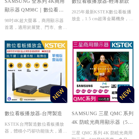
SAMSUNG 全系列 4K商用
數位看板播放器-輕薄新款
顯示器 QM98C｜數位看板/
2025年最新KSTEK數位看板播
展示螢幕 全台租賃與販售
放盒，1.5 cm超薄金屬機身，
98吋4K超大螢幕，商用顯示器
Android 11穩定系統，支援有線
首選，適用於展覽、門市、會議
／無線傳輸、HDMI 4K輸出與
室與活動舞台。纖薄設計搭配
定時開關，商用首選。
SMARTVIEW+功能，支援全台
租賃與販售，提供專業安裝服
務。
數位看板播放器-台灣製造
SAMSUNG 三星 QMC 系列
4K 防眩光商用顯示器（500
KSTEK台灣製造數位看板播放
亮度）
器，體積小巧卻功能強大，通過
三星 QMC 系列 4K 防眩光商用
BSMI與NCC雙認證，搭配KS