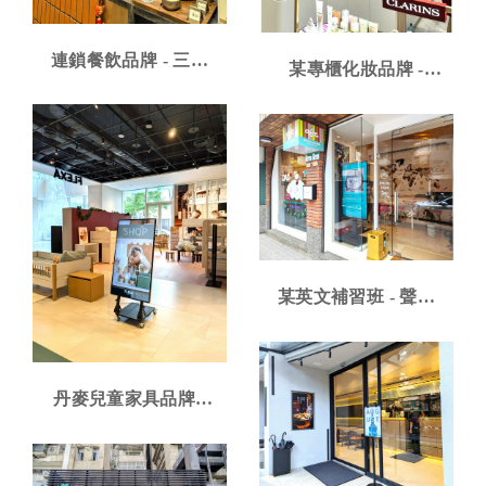
連鎖餐飲品牌 - 三星
某專櫃化妝品牌 -
50吋三連屏高亮防眩
P1.53室內型LED電視
商用顯示器
牆
某英文補習班 - 聲寶
55吋高亮度商用顯示
器搭配可旋轉腳架安
裝案例
丹麥兒童家具品牌 -
三星 50吋商用顯示器
專用腳架