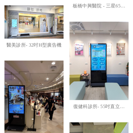
板橋中興醫院 - 三星65吋
商用顯示器
醫美診所- 32吋H型廣告機
復健科診所- 55吋直立式
顯示器案例