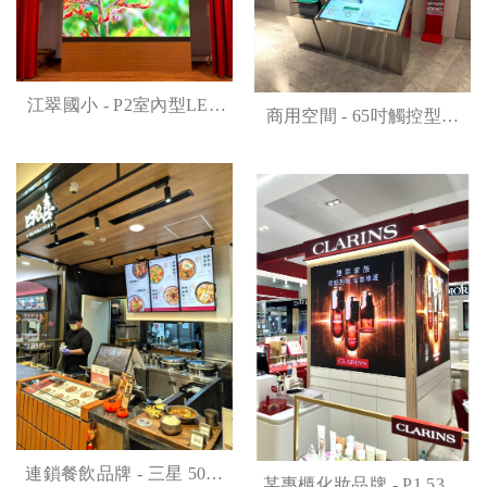
江翠國小 - P2室內型LED
商用空間 - 65吋觸控型導
電視牆
覽機
連鎖餐飲品牌 - 三星 50吋
某專櫃化妝品牌 - P1.53室