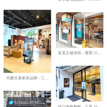
三連屏高亮防眩商用顯示
內型LED電視牆
器
某英文補習班 - 聲寶 55吋
高亮度商用顯示器搭配可
旋轉腳架安裝案例
丹麥兒童家具品牌 - 三星
50吋商用顯示器專用腳架
瑞記海南雞飯 - 三星 43吋