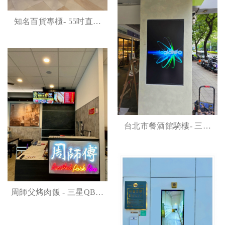
知名百貨專櫃- 55吋直立
式顯示器案例
台北市餐酒館騎樓- 三星
QM55高亮商顯案例
周師父烤肉飯 - 三星QB43
商顯吊掛+雲端播放器