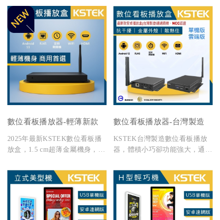
數位看板播放器-輕薄新款
數位看板播放器-台灣製造
2025年最新KSTEK數位看板播
KSTEK台灣製造數位看板播放
放盒，1.5 cm超薄金屬機身，
器，體積小巧卻功能強大，通過
Android 11穩定系統，支援有線
BSMI與NCC雙認證，搭配KS
／無線傳輸、HDMI 4K輸出與
Service數位看板播放軟體與雲
定時開關，商用首選。
端管理平台，支援單機播放與網
路傳輸，適用於展覽、門市、醫
療院所、教育機構等場域。全台
提供租賃與販售服務，並附專業