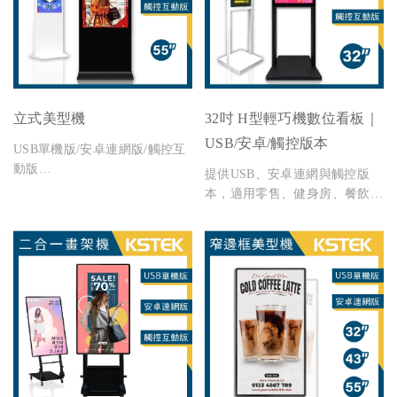
安裝與技術支援。
立式美型機
32吋 H型輕巧機數位看板｜
USB/安卓/觸控版本
USB單機版/安卓連網版/觸控互
動版
提供USB、安卓連網與觸控版
尺寸 : 55"
本，適用零售、健身房、餐飲等
多種場景，32吋輕量設計方便移
動與安裝。