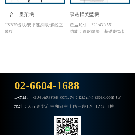
二合一畫架機
窄邊框美型機
USB單機版/安卓連網版/觸控互
產品尺寸：32"/43"/55"
動版
功能：圖影輪播、基礎版型切
尺寸 : 43" / 55" 其他尺寸請洽詢
割、USB 內容更新
業務
02-6604-1688
E-mail：
ks046@kstek.com.tw
; ks327@kstek.com.tw
地址：
235 新北市中和區中山路三段120-12號11樓